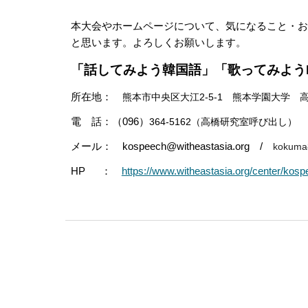
本大会やホームページについて、気になること・お
と思います。よろしくお願いします。
「話してみよう韓国語」「歌ってみよう
所在地：
熊本市
中央区大江2-5-1
熊本学園大学
電 話：（096）
364
-
5162
（
高橋
研究室呼び出し）
メール： kospeech@witheastasia.org /
kokuma
HP ：
https://www.witheastasia.org/center/kos