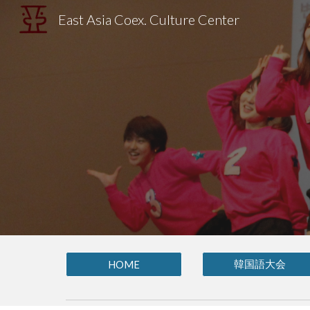
East Asia Coex. Culture Center
Sk
韓国語大会
HOME