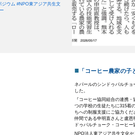
ポジウム
#NPO東アジア共生文
ヒー
■
「
コーヒー農家の子
ネパールのシンドゥパルチョ
した。
『コーヒー協同組合の連携・
つの学校の生徒たちに315
ちへの制服支援にご協力くだ
仲間である申明直さんと盧恩
ドゥパルチョーク・コーヒー協同組
NPO法人東アジア共生文化