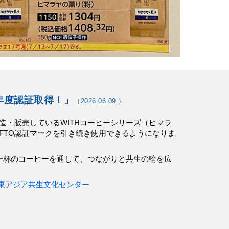
6年度認証取得！
」
（202
6
.
06
.
09
.）
で製造・販売しているWITHコーヒーシリーズ（ヒマラ
WFTO認証マークを引き続き使用できるようになりま
杯のコーヒーを通して、つながりと共生の輪を広
O東アジア共生文化センター