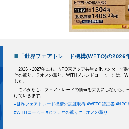
■
「
世界フェアトレード機構(WFTO)の202
2026～2027年にも、NPO東アジア共生文化センター
ヤの薫り、ラオスの薫り、WITHブレンドコーヒー）は、
した。
これからも、フェアトレードの価値を大切にしながら、一
げていきます。
#世界フェアトレード機構の認証取得
#WFTO認証書
#NP
#WITHコーヒー
#ヒマラヤの薫り
#ラオスの薫り