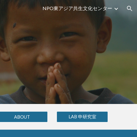
NPO東アジア共生文化センター
ion
LAB 申研究室
ABOUT