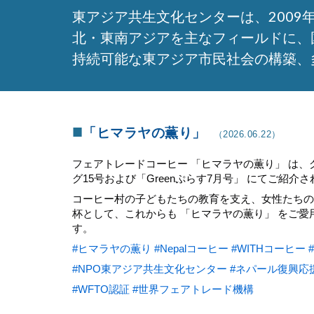
東アジア共生文化センターは、200
北・東南アジアを主なフィールドに、
持続可能な東アジア市民社会の構築、
■
「
ヒマラヤの薫り
」
（202
6
.0
6
.
22
）
フェアトレードコーヒー 「ヒマラヤの薫り」 は
グ15号および「Greenぷらす7月号」 にてご紹介
コーヒー村の子どもたちの教育を支え、女性たちの
杯として、これからも 「ヒマラヤの薫り」 をご
す。
#ヒマラヤの薫り
#Nepalコーヒー
#WITHコーヒー
#NPO東アジア共生文化センター
#ネパール復興応
#WFTO認証
#世界フェアトレード機構