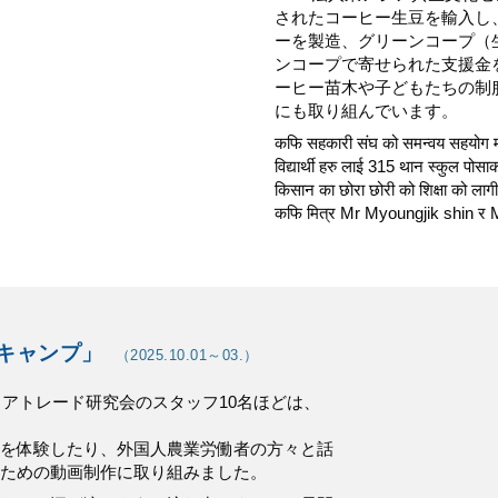
されたコーヒー生豆を輸入し
ーを製造、グリーンコープ（
ンコープで寄せられた支援金
ーヒー苗木や子どもたちの制
にも取り組んでいます。
कफि सहकारी संघ को समन्वय सहयोग
विद्यार्थी हरु लाई 315 थान स्कुल पो
किसान का छोरा छोरी को शिक्षा को लाग
कफि मित्र Mr Myoungjik shin र 
キャンプ」
（2025.10.01～03.）
ェアトレード研究会のスタッフ10名ほどは、
を体験したり、外国人農業労働者の方々と話
ための動画制作に取り組みました。