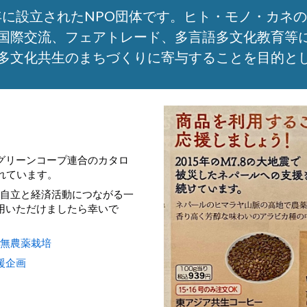
9年に設立されたNPO団体です。ヒト・モノ・カネ
国際交流、フェアトレード、多言語多文化教育等
多文化共生のまちづくりに寄与することを目的と
、グリーンコープ連合のカタロ
されています。
自立と経済活動につながる一
愛用いただけましたら幸いで
#無農薬栽培
援企画