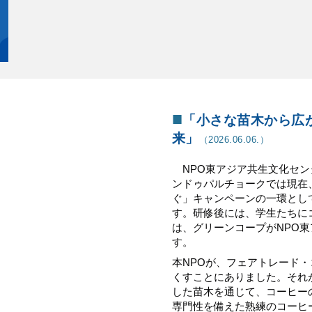
■
「小さな苗木から広
来」
（2026.06.0
6
.）
NPO東アジア共生文化セ
ンドゥパルチョークでは現在
ぐ」キャンペーンの一環とし
す。研修後には、学生たちに
は、グリーンコープがNPO
す。
本NPOが、フェアトレード
くすことにありました。それ
した苗木を通じて、コーヒー
専門性を備えた熟練のコーヒ