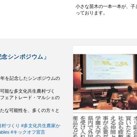
小さな苗木の一本一本が、子
っております。
記念シンポジウム
」
周年を記念したシンポジウムの
可能な多文化共生農村づく
フェアトレード・マルシェの
たな可能性を、多くの方々と
農村づくり
#多文化共生農家か
ables
#キックオフ宣言