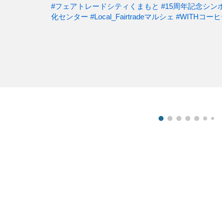
#フェアトレードシティくまもと
#15周年記念シン
化センター
#Local_Fairtradeマルシェ
#WITHコー