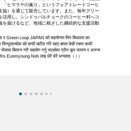
、「ヒマラヤの薫り」というフェアトレードコーヒ
生協）を通じて販売しています。また、毎年グリー
を活用し、シンドゥパルチョークのコーヒー村へコ
服を届けるなど、地域に根ざした継続的な支援活動
 मा र Green coop JAPAN को सहयोगमा तिन बिधालय का
साक सिन्धुपाल्चोक को कफी खरिद गरि खाए बापत केही रकम कफी
ी पोसाक बितरन गरि सहयोग गर्नु भएकोमा ग्रीन कूप जापान र अनन्य
Mrs Eunmyoung Noh लाइ धेरै धेरै धन्यवाद ।।।