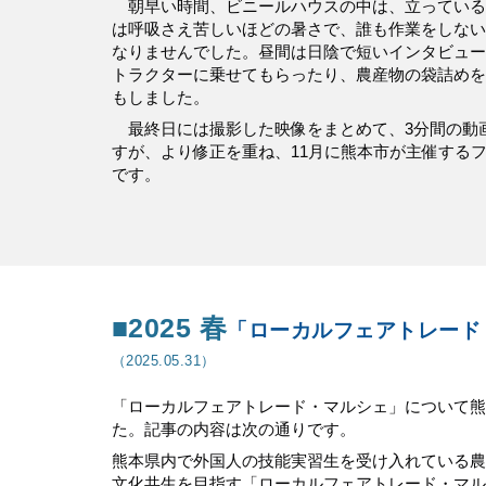
朝早い時間、ビニールハウスの中は、立っている
は呼吸さえ苦しいほどの暑さで、誰も作業をしない
なりませんでした。昼間は日陰で短いインタビュー
トラクターに乗せてもらったり、農産物の袋詰めを
もしました。
最終日には撮影した映像をまとめて、3分間の動
すが、より修正を重ね、11月に熊本市が主催する
です。
■2025
春
「ローカルフェアトレード
（202
5
.
05
.
31
）
「ローカルフェアトレード・マルシェ」について熊
た。記事の内容は次の通りです。
熊本県内で外国人の技能実習生を受け入れている農
文化共生を目指す「ローカルフェアトレード・マル